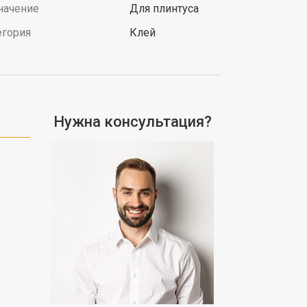
начение
Для плинтуса
егория
Клей
Нужна консультация?