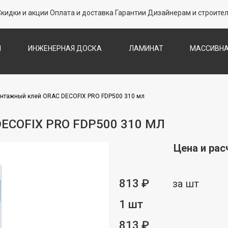
Скидки и акции
Оплата и доставка
Гарантии
Дизайнерам и строите
Л
ИНЖЕНЕРНАЯ ДОСКА
ЛАМИНАТ
МАССИВНА
СКА
ПАРКЕТНАЯ ХИМИЯ
ПЛИНТУС
П
СТЕН
ПРОБКОВЫЙ ПОЛ
ТЕРРАСНАЯ ДОСКА
ШТУЧНЫ
нтажный клей ORAC DECOFIX PRO FDP500 310 мл
COFIX PRO FDP500 310 МЛ
Цена и рас
813 ₽
за шт
1 шт
813 ₽