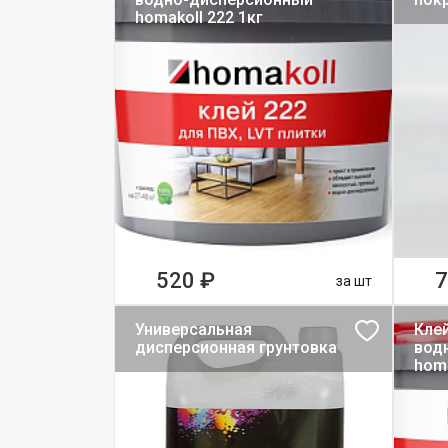
homakoll 222 1кг
520 ₽
7
за шт
Универсальная
Кле
дисперсионная грунтовка
вод
homa