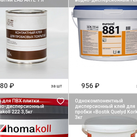
80 ₽
956 ₽
за шт
й для ПВХ плитки
Однокомпонентный
но-дисперсионный
дисперсионный клей для
koll 222 3,5кг
пробки «Bostik Quelyd Kor
3кг