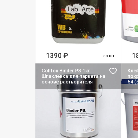
1390 ₽
1
за шт
Collfox Binder PS 1кг
Кле
Шпаклёвка для паркета на
покр
основе растворителя
54 (