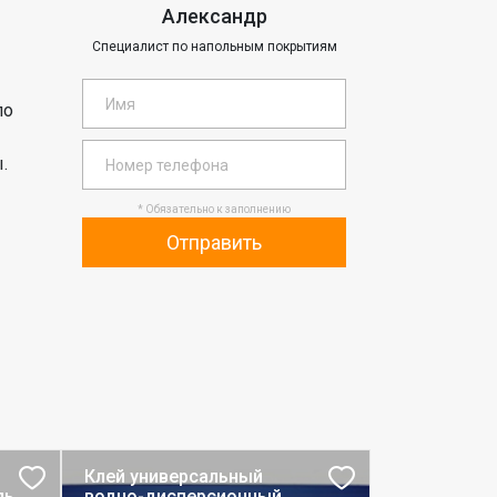
Александр
Специалист по напольным покрытиям
по
.
* Обязательно к заполнению
Отправить
Клей универсальный
ль
водно-дисперсионный