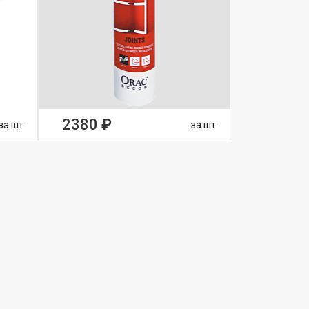
2380 ₽
за шт
за шт