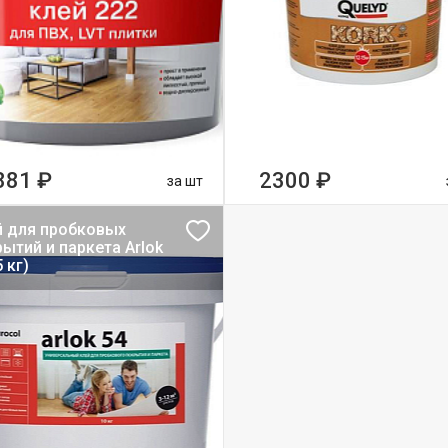
881 ₽
2300 ₽
за шт
й для пробковых
ытий и паркета Arlok
5 кг)