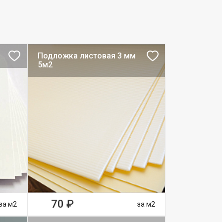
Подложка листовая 3 мм
5м2
70 ₽
за м2
за м2