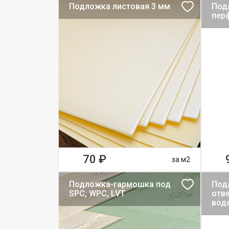
Подложка листовая 3 мм
Под
пер
70 ₽
за м2
Подложка-гармошка под
Подл
SPC, WPC, LVT
отв
вод