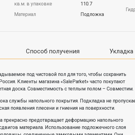
кв.м. в упаковке
110.7
Гид
Материал
Подложка
Способ получения
Укладка
дываемое под чистовой пол для того, чтобы сохранить
оссия. Клиенты магазина «SaleParket» часто покупают
етная доска. Совместимость с теплым полом – Совместим.
рока службы напольного покрытия. Подкладка не пропуска
ская появления плесени и гниения на поверхности.
ина прекрасно предотвращает деформацию напольного
 сдвигов материала. Использование подложечного слоя
половицы, соединенные замковыми элементами. Они