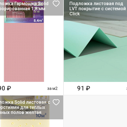
ложка Гармошка Solid
Подложка листовая под
форированная 1,8 мм
LVT покрытие с системой
Click
90 ₽
91 ₽
за м2
ожка Solid листовая с
ерстиями для теплых
яных полов желтая