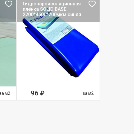
Гидропароизоляционная
плёнка SOLID BASE
2200*4500*200мкм синяя
96 ₽
за м2
за м2