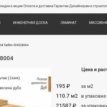
Скидки и акции
Оплата и доставка
Гарантии
Дизайнерам и строите
Л
ИНЖЕНЕРНАЯ ДОСКА
ЛАМИНАТ
МАССИВНА
СКА
ПАРКЕТНАЯ ХИМИЯ
ПЛИНТУС
П
СТЕН
ПРОБКОВЫЙ ПОЛ
ТЕРРАСНАЯ ДОСКА
ШТУЧНЫ
 Tarfilm 559528004
8004
Цена и рас
195 ₽
за м2
110.7 м2
в упаковке
21587 ₽
за упаковк