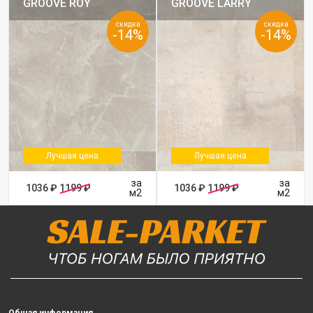
GROOVE ROY
GROOVE LARRY
скидка
скидка
-14%
-14%
Лучшая цена
Лучшая цена
за
за
1036 ₽
1199 ₽
1036 ₽
1199 ₽
м2
м2
Общая информация